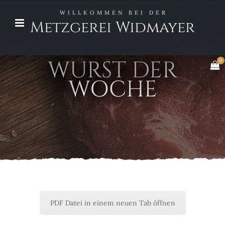
WILLKOMMEN BEI DER
Metzgerei Widmayer
WURST DER
0
WOCHE
PDF Datei in einem neuen Tab öffnen