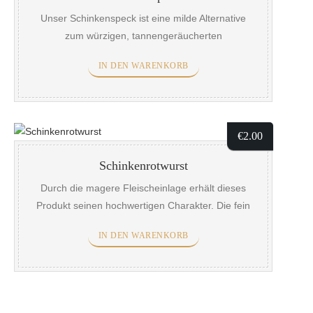
Unser Schinkenspeck ist eine milde Alternative
zum würzigen, tannengeräucherten
Schwarzwälder Schinken. Durch edelste
IN DEN WARENKORB
Gewürze und feinen Buchenholzrauch erhält
unser Schinkenspeck sein unverwechselbares
Aroma.
€
2.00
Schinkenrotwurst
Durch die magere Fleischeinlage erhält dieses
Produkt seinen hochwertigen Charakter. Die fein
abgestimmte Würzung mit hochwertigen
IN DEN WARENKORB
Naturgewürzen sowie Kräuter sorgt für besten
Wurstgenuss.