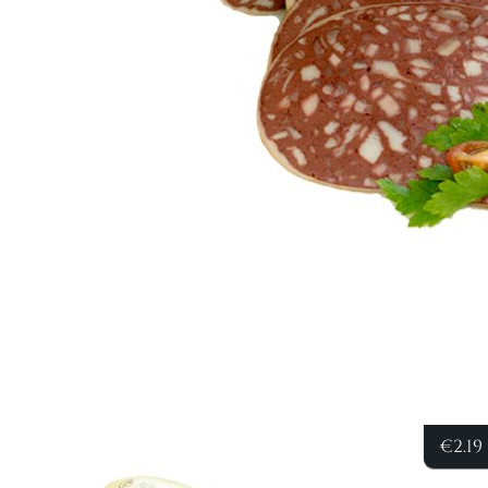
€
2.19