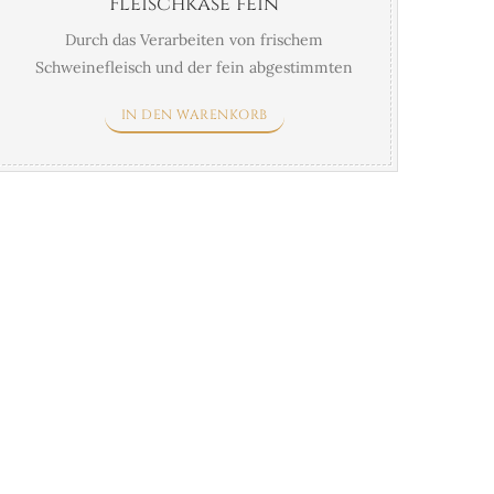
Fleischkäse fein
Durch das Verarbeiten von frischem
Schweinefleisch und der fein abgestimmten
Würzung entsteht beim Backen das
IN DEN WARENKORB
unverwechselbare Aroma. Die im Anschnitt
Bild erkennbaren Lufteinschlüsse lassen
erkennen, dass es sich um ein handwerklich
hergestelltes Produkt von höchster Güte
handelt.