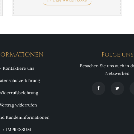
IN DEN WARENKORB
Herstellungsverfahren entsteht der
ansprechende Farbkontrast im Anschnittbild.
FORMATIONEN
Folge uns
Besuchen Sie uns auch in d
Kontaktiere uns
Netzwerken
atenschutzerklärung
Widerrufsbelehrung
Vertrag widerrufen
nd Kundeninformationen
IMPRESSUM