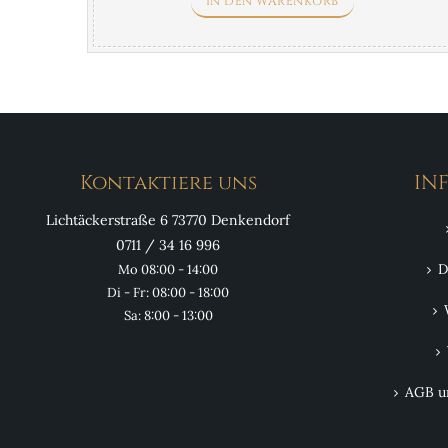
IN DEN WARENKORB
ist in seiner Würzung fein abgestimmt und
kernig im Biss.
Kontaktiere uns
IN
Lichtäckerstraße 6 73770 Denkendorf
0711 / 34 16 996
D
Mo 08:00 - 14:00
Di - Fr: 08:00 - 18:00
Sa: 8:00 - 13:00
AGB u