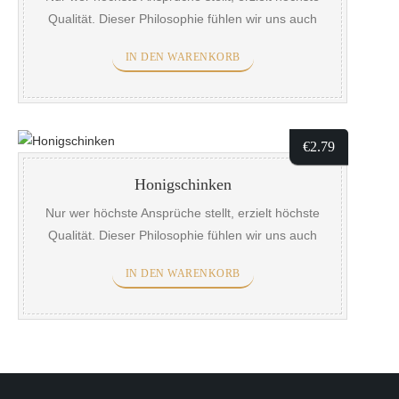
Qualität. Dieser Philosophie fühlen wir uns auch
heute noch verpflichtet. Fleisch ist ein Geschenk
IN DEN WARENKORB
der Natur und ein wertvolles Lebensmittel. Aus
diesem Grund gehen wir bei der Auswahl der
Rohstoffe und deren Verarbeitung gewissenhaft
und aufmerksam mit diesem Naturprodukt um.
€
2.79
Honigschinken
Nur wer höchste Ansprüche stellt, erzielt höchste
Qualität. Dieser Philosophie fühlen wir uns auch
heute noch verpflichtet. Fleisch ist ein Geschenk
IN DEN WARENKORB
der Natur und ein wertvolles Lebensmittel. Aus
diesem Grund gehen wir bei der Auswahl der
Rohstoffe und deren Verarbeitung gewissenhaft
und aufmerksam mit diesem Naturprodukt um.